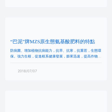
“巴泥”牌MZS原生態氨基酸肥料的特點
防病菌、增加植物抗病能力，抗旱、抗寒，抗重茬，生態環
保。強力生根，促進根系健康發展，膨果迅速，提高作物產
量及品質。原生態氨基酸補充植物有機氮，直接吸收，提高
氮的吸收率。原生態氨基酸是金屬離子螯合劑，容易將植物
2018/07/07
所需的中微量元素攜帶至植物體內，提高各種養分的利用
率。原生態氨基酸是酶的促制劑，促進劑，催化劑，對植物
新陳代謝起重要作用。原生態氨基酸活化土壤，促進土壤中
微生物菌群的正常，具有抗重茬、抗逆性的作用。原生態氨
基酸全營養，提高肥效，平衡土壤酸堿性，促進土壤釋放被
固化的元素，解磷、解鉀，無污染。適用性廣，適用于各種
設施農業，大田作物、大棚、經濟作物，蔬菜、瓜果、果