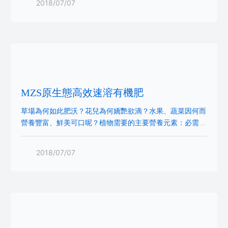
2018/07/07
有任何毒副作用。三、該肥料為有機型，針對運動場、園
林、綠地、草坪的特點專門配制，對人體無任何不良反應，
凈化空氣，提高空氣清潔度。四、茶色（咖啡色）、無氣
味，全營養。五、可控制草坪的的生長速度，使草
MZS原生態高效速溶有機肥
草場為何如此肥沃？花兒為何嬌艷欲滴？水果、蔬菜因何而
營養豐富、鮮美可口呢？植物需要的主要營養元素：必需大
量元素有碳、氫、氧、氮、磷、硫、鉀、鎂、鈣、硅必需微
量元素有鐵、錳、鋅、銅、硼、鉬、氯、鈉、鎳生物有機
2018/07/07
肥：生物有機肥是指特定功能微生物與主要以動植物殘體
（如畜禽糞便、農作物秸稈等）為來源，并經無害化處理、
腐熟的有機物料，復合而成的一類兼具微生物肥料和有機肥
效應的肥料。MZS原生態氨基酸生物有機肥