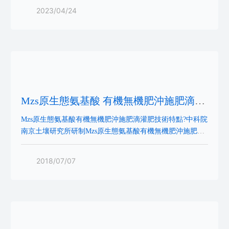
2023/04/24
Mzs原生態氨基酸 有機無機肥沖施肥滴灌
肥技術特點
Mzs原生態氨基酸有機無機肥沖施肥滴灌肥技術特點?中科院
南京土壤研究所研制Mzs原生態氨基酸有機無機肥沖施肥滴
灌肥技術特點（特色）1、高效、速溶高濃度新型顆粒有機
無機噴、滴、灌重施復合肥料，屬國內首創。2、顆粒木質
2018/07/07
素磺酸產品，是實施本項目中研制開發的又一新產品，它具
有抑制土壤脲酶，提高尿素利用率和肥料調節植物生長，增
強作物農產品光合作用和創傷愈合能力，提高分蘗和抗逆能
力的功能，屬國內首創。3、研制