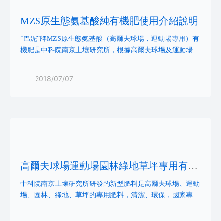
MZS原生態氨基酸純有機肥使用介紹說明
“巴泥”牌MZS原生態氨基酸（高爾夫球場，運動場專用）有
機肥是中科院南京土壤研究所，根據高爾夫球場及運動場的
特點，以及現代人們對美好環境和健康生活的追求，應用先
進工藝，科學配制而成的專用肥料。南北方均可使用。該產
2018/07/07
品國家專利，國內首創。本產品營養均衡全面，肥效持久，
尤其能夠增加植物的光合作用，提高光能，增加碳素同化，
促進根系發達，植株健壯，提高植物抗病、抗旱、抗寒等能
力，無毒、無味、無激素，對人體無
高爾夫球場運動場園林綠地草坪專用有機
肥料
中科院南京土壤研究所研發的新型肥料是高爾夫球場、運動
場、園林、綠地、草坪的專用肥料，清潔、環保，國家專
利，國內首創。?肥料特點：一、綠色、環保、人文、清
潔、衛生。二、無化學元素，均為有機高效，對人體健康沒