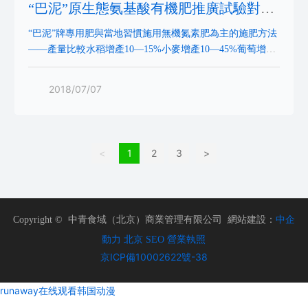
樹、茶樹、中草藥、草坪、園林、花卉等。
“巴泥”原生態氨基酸有機肥推廣試驗對比
結果
“巴泥”牌專用肥與當地習慣施用無機氮素肥為主的施肥方法
——產量比較水稻增產10—15%小麥增產10—45%葡萄增產
31.2%西紅柿增產22.8%?“巴泥”牌專用肥與當地習慣施用無
機氮素肥為主的施肥方法——品質比較葡萄酸度下降16.5%
2018/07/07
果實商品率提高14%發病率、發病指數均下降?新疆農十三
師對棉花大田的對比試驗棉花增產6.8—8.1%枯萎病在花蕾
期下降30.5%，發病指數下降42.9%花鈴期發病率下
<
1
2
3
>
Copyright © 中青食域（北京）商業管理有限公司 網站建設：
中企
動力
北京
SEO
營業執照
京ICP備10002622號-38
runaway在线观看韩国动漫