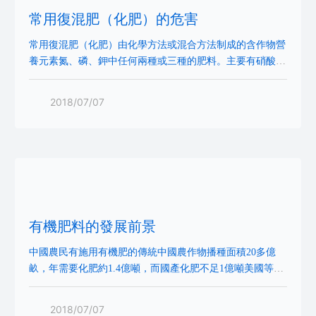
常用復混肥（化肥）的危害
常用復混肥（化肥）由化學方法或混合方法制成的含作物營
養元素氮、磷、鉀中任何兩種或三種的肥料。主要有硝酸
銨、硫酸銨、尿素、過磷酸鈣、重過磷酸鈣、磷酸銨類肥
料、氯化鉀、硫酸鉀、氨、各種含氮溶液和磷酸等。化肥中
2018/07/07
不含有機質、腐殖質，因此大量使用化肥，土壤中有機質和
腐殖質的缺乏，土壤中的有益菌群和團粒結構遭到破壞，土
壤板結，土壤含養能力下降，使農作物產量下降。化肥利用
率低，氮肥因為易揮發、流失，利用率只有3
有機肥料的發展前景
中國農民有施用有機肥的傳統中國農作物播種面積20多億
畝，年需要化肥約1.4億噸，而國產化肥不足1億噸美國等西
方國家有機肥用量已占肥料總用量的50%，而中國有機肥料
用量若能占到化肥的10%，則市場需求將達到1400萬噸/年
2018/07/07